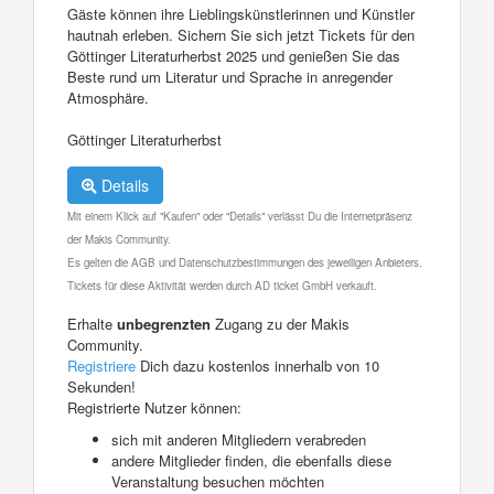
Gäste können ihre Lieblingskünstlerinnen und Künstler
hautnah erleben. Sichern Sie sich jetzt Tickets für den
Göttinger Literaturherbst 2025 und genießen Sie das
Beste rund um Literatur und Sprache in anregender
Atmosphäre.
Göttinger Literaturherbst
Details
Mit einem Klick auf "Kaufen" oder "Details" verlässt Du die Internetpräsenz
der Makis Community.
Es gelten die AGB und Datenschutzbestimmungen des jeweiligen Anbieters.
Tickets für diese Aktivität werden durch AD ticket GmbH verkauft.
Erhalte
unbegrenzten
Zugang zu der Makis
Community.
Registriere
Dich dazu kostenlos innerhalb von 10
Sekunden!
Registrierte Nutzer können:
sich mit anderen Mitgliedern verabreden
andere Mitglieder finden, die ebenfalls diese
Veranstaltung besuchen möchten