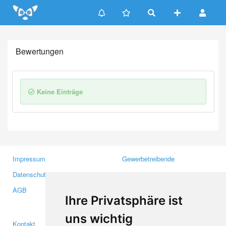
Update cookies preferences
Bewertungen
Keine Einträge
Impressum
Gewerbetreibende
Datenschutzerklärung
Investoren
AGB
Presse
Ihre Privatsphäre ist
Medien
uns wichtig
Kontakt
Facebook