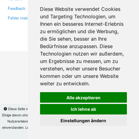
Feedback
Twitter
Diese Website verwendet Cookies
und Targeting Technologien, um
Fehler melden
YouTube
Ihnen ein besseres Internet-Erlebnis
Google+
zu ermöglichen und die Werbung,
die Sie sehen, besser an Ihre
Makis
© Copyright 2026
Bedürfnisse anzupassen. Diese
Technologien nutzen wir außerdem,
um Ergebnisse zu messen, um zu
verstehen, woher unsere Besucher
kommen oder um unsere Website
weiter zu entwickeln.
Alle akzeptieren
Diese Seite verwendet Cookies, um Informationen auf Ihrem Computer zu speichern.
Ich lehne ab
Einige davon sind notwendig, damit unsere Seite funktioniert, andere helfen uns dabei, das
Einstellungen ändern
Nutzererlebnis zu verbessern. Mit der Nutzung dieser Seite erklären Sie sich damit
einverstanden. Lesen Sie unsere
Datenschutzbestimmungen
, um mehr zur Deaktivierung
von Cookies zu erfahren.
OK