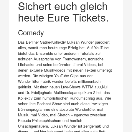
Sichert euch gleich
heute Eure Tickets.
Comedy
Das Berliner Satire-Kollektiv Luksan Wunder parodiert
alles, womit man heutzutage Erfolg hat. Auf YouTube
bietet das Ensemble unter anderem Tutorials zur
richtigen Aussprache von Fremdwörtern, ironische
Lifehacks und seine berühmten Literal Videos, bei
denen aktuelle Musikvideos mit neuen Texten unterlegt
werden. Die witzigen YouTube-Clips aus der
WunderTütenFabrik wurden bereits millionenfach
geklickt. Mit ihren neuen Live-Shows WTFM 100,Null
und Dr. Edeljoghurts Multimediapanoptikum 2 holt das
Kollektiv zum humoristischen Rundumschlag aus. Wie
schon ihre Podcast-Show sind auch diese irrwitzigen
Bühnenprogramme eine absolute Wundertüte: mal
Musik, mal Video, mal Sketch – irgendwo zwischen
Pseudo-Philosophischem und herrlich
Unsachgemäßem. Luksan Wunder ist zeitgemäß und
divers – und hier bekommt jeder und alles sein Fett