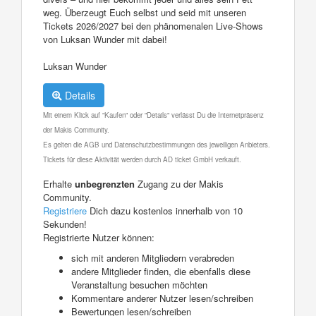
weg. Überzeugt Euch selbst und seid mit unseren
Tickets 2026/2027 bei den phänomenalen Live-Shows
von Luksan Wunder mit dabei!
Luksan Wunder
Details
Mit einem Klick auf "Kaufen" oder "Details" verlässt Du die Internetpräsenz
der Makis Community.
Es gelten die AGB und Datenschutzbestimmungen des jeweiligen Anbieters.
Tickets für diese Aktivität werden durch AD ticket GmbH verkauft.
Erhalte
unbegrenzten
Zugang zu der Makis
Community.
Registriere
Dich dazu kostenlos innerhalb von 10
Sekunden!
Registrierte Nutzer können:
sich mit anderen Mitgliedern verabreden
andere Mitglieder finden, die ebenfalls diese
Veranstaltung besuchen möchten
Kommentare anderer Nutzer lesen/schreiben
Bewertungen lesen/schreiben