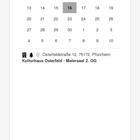
13
14
15
16
17
18
19
20
21
22
23
24
25
26
27
28
29
30
1
2
3
4
5
6
7
8
9
10
Osterfeldstraße 12, 75172, Pforzheim
Kulturhaus Osterfeld - Malersaal 2. OG