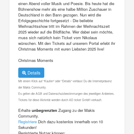
einen Abend voller Musik und Poesie. Bis heute hat die
Bühnenshow mehr als eine halbe Million Zuschauer in
Deutschland in den Bann gezogen. Nun wird die
Erfolgsgeschichte fortgesetzt - Die beliebte
Weihnachtsshow tritt im Rahmen der Weihnachtszeit
2025 wieder auf die Bildfläche. Wer dabei sein möchte,
muss sich natürlich kein Ticket vom Nikolaus
wünschen. Mit den Tickets auf unserem Portal erlebt ihr
Christmas Moments mit euren Liebsten 2025 live!
Christmas Moments
Details
Mit einem Klick auf "Kaufen" oder "Details" verlässt Du die Internetpräsenz
der Makis Community.
Es gelten die AGB und Datenschutzbestimmungen des jeweiligen Anbieters.
Tickets für diese Aktivität werden durch AD ticket GmbH verkauft.
Erhalte
unbegrenzten
Zugang zu der Makis
Community.
Registriere
Dich dazu kostenlos innerhalb von 10
Sekunden!
Registrierte Nutzer können: