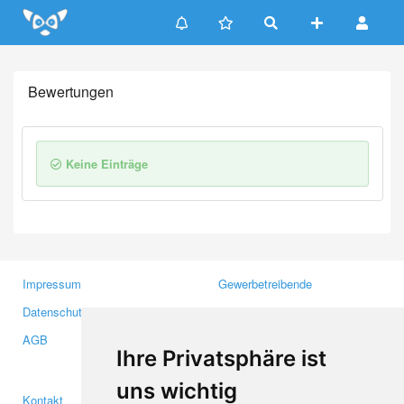
Update cookies preferences
Bewertungen
Keine Einträge
Impressum
Gewerbetreibende
Datenschutzerklärung
Investoren
AGB
Presse
Ihre Privatsphäre ist
Medien
uns wichtig
Kontakt
Facebook