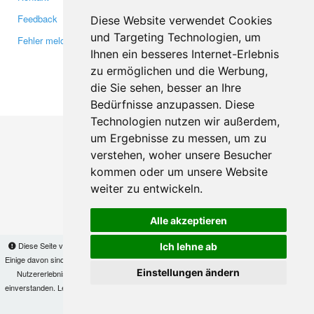
Feedback
Twitter
Diese Website verwendet Cookies
und Targeting Technologien, um
Fehler melden
YouTube
Ihnen ein besseres Internet-Erlebnis
Google+
zu ermöglichen und die Werbung,
die Sie sehen, besser an Ihre
Makis
© Copyright 2026
Bedürfnisse anzupassen. Diese
Technologien nutzen wir außerdem,
um Ergebnisse zu messen, um zu
verstehen, woher unsere Besucher
kommen oder um unsere Website
weiter zu entwickeln.
Alle akzeptieren
Diese Seite verwendet Cookies, um Informationen auf Ihrem Computer zu speichern.
Ich lehne ab
Einige davon sind notwendig, damit unsere Seite funktioniert, andere helfen uns dabei, das
Einstellungen ändern
Nutzererlebnis zu verbessern. Mit der Nutzung dieser Seite erklären Sie sich damit
einverstanden. Lesen Sie unsere
Datenschutzbestimmungen
, um mehr zur Deaktivierung
von Cookies zu erfahren.
OK