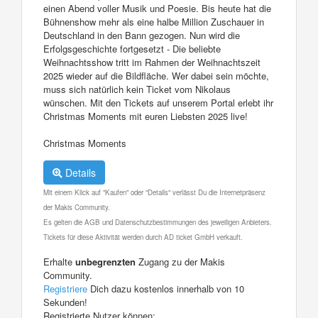
einen Abend voller Musik und Poesie. Bis heute hat die
Bühnenshow mehr als eine halbe Million Zuschauer in
Deutschland in den Bann gezogen. Nun wird die
Erfolgsgeschichte fortgesetzt - Die beliebte
Weihnachtsshow tritt im Rahmen der Weihnachtszeit
2025 wieder auf die Bildfläche. Wer dabei sein möchte,
muss sich natürlich kein Ticket vom Nikolaus
wünschen. Mit den Tickets auf unserem Portal erlebt ihr
Christmas Moments mit euren Liebsten 2025 live!
Christmas Moments
Details
Mit einem Klick auf "Kaufen" oder "Details" verlässt Du die Internetpräsenz
der Makis Community.
Es gelten die AGB und Datenschutzbestimmungen des jeweiligen Anbieters.
Tickets für diese Aktivität werden durch AD ticket GmbH verkauft.
Erhalte
unbegrenzten
Zugang zu der Makis
Community.
Registriere
Dich dazu kostenlos innerhalb von 10
Sekunden!
Registrierte Nutzer können: