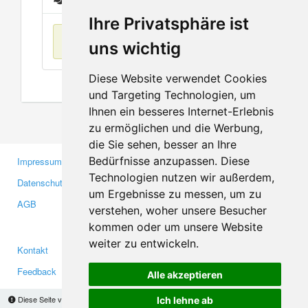
Ihre Privatsphäre ist
Keine Einträge
uns wichtig
Diese Website verwendet Cookies
und Targeting Technologien, um
Ihnen ein besseres Internet-Erlebnis
zu ermöglichen und die Werbung,
die Sie sehen, besser an Ihre
Bedürfnisse anzupassen. Diese
Impressum
Gewerbetreibende
Technologien nutzen wir außerdem,
Datenschutzerklärung
Investoren
um Ergebnisse zu messen, um zu
AGB
Presse
verstehen, woher unsere Besucher
Medien
kommen oder um unsere Website
weiter zu entwickeln.
Kontakt
Facebook
Feedback
Twitter
Alle akzeptieren
Fehler melden
YouTube
Diese Seite verwendet Cookies, um Informationen auf Ihrem Computer zu speichern.
Ich lehne ab