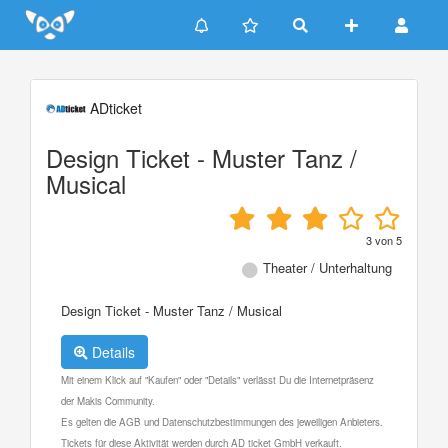
Update cookies preferences
ADticket
Design Ticket - Muster Tanz /
Musical
3
von
5
Theater / Unterhaltung
Design Ticket - Muster Tanz / Musical
Details
Mit einem Klick auf "Kaufen" oder "Details" verlässt Du die Internetpräsenz
der Makis Community.
Es gelten die AGB und Datenschutzbestimmungen des jeweiligen Anbieters.
Tickets für diese Aktivität werden durch AD ticket GmbH verkauft.