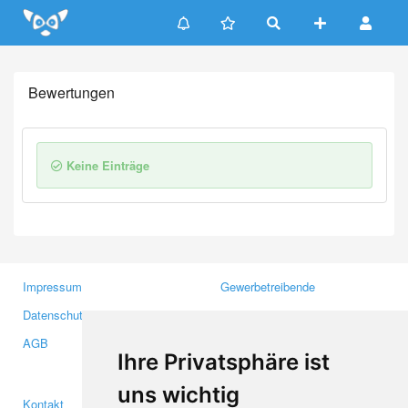
Update cookies preferences
Bewertungen
Keine Einträge
Impressum
Gewerbetreibende
Datenschutzerklärung
Investoren
AGB
Presse
Ihre Privatsphäre ist
Medien
uns wichtig
Kontakt
Facebook