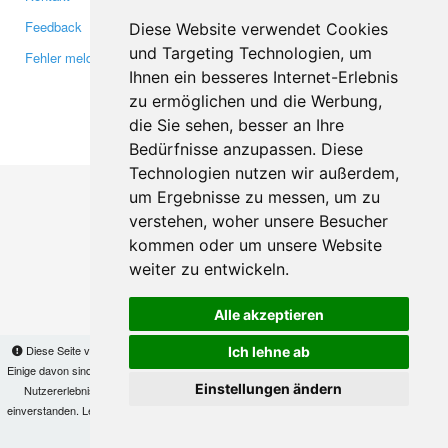
Feedback
Twitter
Diese Website verwendet Cookies
und Targeting Technologien, um
Fehler melden
YouTube
Ihnen ein besseres Internet-Erlebnis
Google+
zu ermöglichen und die Werbung,
die Sie sehen, besser an Ihre
Makis
© Copyright 2026
Bedürfnisse anzupassen. Diese
Technologien nutzen wir außerdem,
um Ergebnisse zu messen, um zu
verstehen, woher unsere Besucher
kommen oder um unsere Website
weiter zu entwickeln.
Alle akzeptieren
Diese Seite verwendet Cookies, um Informationen auf Ihrem Computer zu speichern.
Ich lehne ab
Einige davon sind notwendig, damit unsere Seite funktioniert, andere helfen uns dabei, das
Einstellungen ändern
Nutzererlebnis zu verbessern. Mit der Nutzung dieser Seite erklären Sie sich damit
einverstanden. Lesen Sie unsere
Datenschutzbestimmungen
, um mehr zur Deaktivierung
von Cookies zu erfahren.
OK