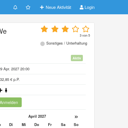
Neue Aktivität
Login
 We
3
von
5
Sonstiges / Unterhaltung
Aktiv
9 Apr. 2027 20:00
32,85 € p.P.
Anmelden
«
»
April 2027
o
Di
Mi
Do
Fr
Sa
So