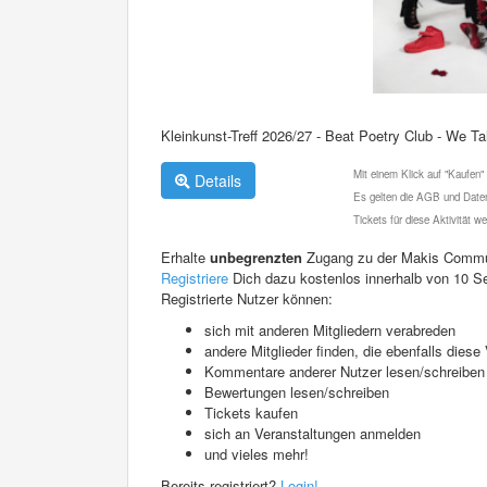
Kleinkunst-Treff 2026/27 - Beat Poetry Club - We Ta
Mit einem Klick auf "Kaufen"
Details
Es gelten die AGB und Daten
Tickets für diese Aktivität 
Erhalte
unbegrenzten
Zugang zu der Makis Commu
Registriere
Dich dazu kostenlos innerhalb von 10 S
Registrierte Nutzer können:
sich mit anderen Mitgliedern verabreden
andere Mitglieder finden, die ebenfalls die
Kommentare anderer Nutzer lesen/schreiben
Bewertungen lesen/schreiben
Tickets kaufen
sich an Veranstaltungen anmelden
und vieles mehr!
Bereits registriert?
Login!