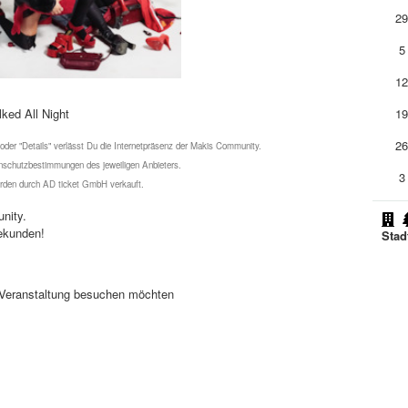
2
5
1
lked All Night
1
2
 oder "Details" verlässt Du die Internetpräsenz der Makis Community.
schutzbestimmungen des jeweiligen Anbieters.
3
werden durch AD ticket GmbH verkauft.
nity.
ekunden!
Stad
se Veranstaltung besuchen möchten