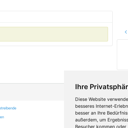
Ihre Privatsphär
Diese Website verwendet
besseres Internet-Erleb
treibende
Kontakt
besser an Ihre Bedürfni
ren
Feedback
außerdem, um Ergebniss
Fehler melden
Besucher kommen oder u