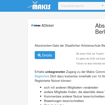
Update cookies preferences
Hauptkategorie
Abs
ADticket
Berl
Absolventen-Gala der Staatlichen Artistenschule Be
Mit einem Klick auf "Kaufen"
Details
Es gelten die AGB und Daten
Tickets für diese Aktivität 
Erhalte
unbegrenzten
Zugang zu der Makis Commu
Registriere
Dich dazu kostenlos innerhalb von 10 S
Registrierte Nutzer können:
sich mit anderen Mitgliedern verabreden
andere Mitglieder finden, die ebenfalls die
Kommentare anderer Nutzer lesen/schreiben
Bewertungen lesen/schreiben