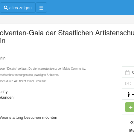
alles zeigen
olventen-Gala der Staatlichen Artistenschu
in
rlin
 oder "Details" verlässt Du die Internetpräsenz der Makis Community.
0
schutzbestimmungen des jeweiligen Anbieters.
werden durch AD ticket GmbH verkauft.
nity.
ekunden!
se Veranstaltung besuchen möchten
M