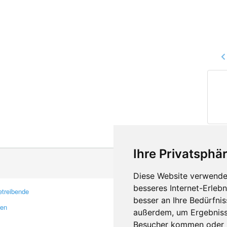
Ihre Privatsphär
Diese Website verwendet
besseres Internet-Erleb
treibende
Kontakt
besser an Ihre Bedürfni
ren
Feedback
außerdem, um Ergebniss
Fehler melden
Besucher kommen oder u