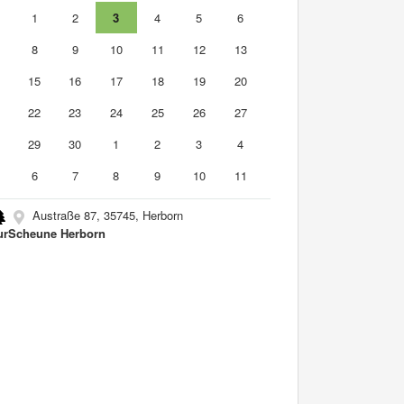
1
1
2
3
4
5
6
8
9
10
11
12
13
4
15
16
17
18
19
20
1
22
23
24
25
26
27
8
29
30
1
2
3
4
6
7
8
9
10
11
Austraße 87, 35745, Herborn
urScheune Herborn