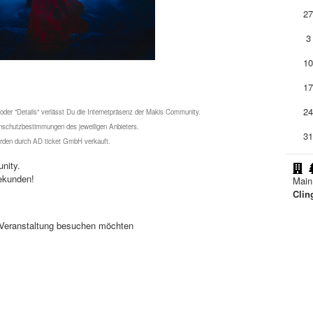
2
3
1
1
2
 oder "Details" verlässt Du die Internetpräsenz der Makis Community.
schutzbestimmungen des jeweiligen Anbieters.
3
werden durch AD ticket GmbH verkauft.
nity.
ekunden!
Main
Clin
se Veranstaltung besuchen möchten