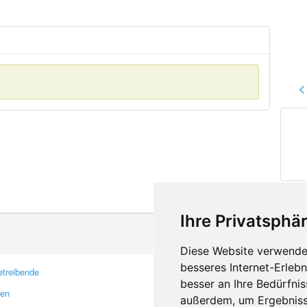
Ihre Privatsphär
Diese Website verwendet
besseres Internet-Erleb
treibende
Kontakt
besser an Ihre Bedürfni
ren
Feedback
außerdem, um Ergebniss