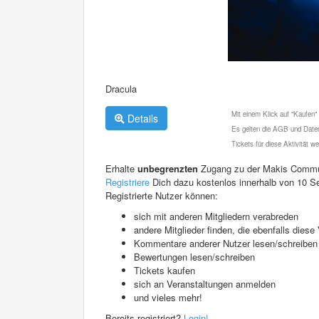
Dracula
Mit einem Klick auf "Kaufen"
Details
Es gelten die AGB und Daten
Tickets für diese Aktivität 
Erhalte
unbegrenzten
Zugang zu der Makis Commu
Registriere
Dich dazu kostenlos innerhalb von 10 S
Registrierte Nutzer können:
sich mit anderen Mitgliedern verabreden
andere Mitglieder finden, die ebenfalls die
Kommentare anderer Nutzer lesen/schreiben
Bewertungen lesen/schreiben
Tickets kaufen
sich an Veranstaltungen anmelden
und vieles mehr!
Bereits registriert?
Login!