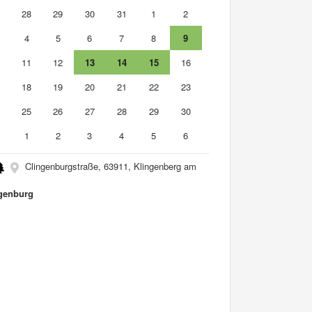
7
28
29
30
31
1
2
4
5
6
7
8
9
0
11
12
13
14
15
16
7
18
19
20
21
22
23
4
25
26
27
28
29
30
1
1
2
3
4
5
6
Clingenburgstraße, 63911, Klingenberg am
genburg