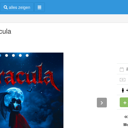
alles zeigen
cula
2
M