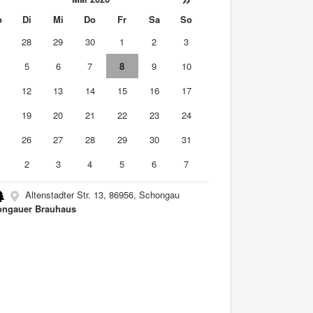
o
Di
Mi
Do
Fr
Sa
So
7
28
29
30
1
2
3
5
6
7
8
9
10
1
12
13
14
15
16
17
8
19
20
21
22
23
24
5
26
27
28
29
30
31
2
3
4
5
6
7
Altenstadter Str. 13, 86956, Schongau
ngauer Brauhaus