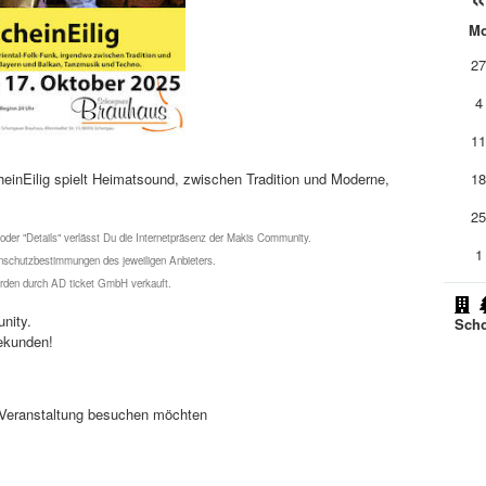
M
2
4
1
einEilig spielt Heimatsound, zwischen Tradition und Moderne,
1
2
 oder "Details" verlässt Du die Internetpräsenz der Makis Community.
1
schutzbestimmungen des jeweiligen Anbieters.
werden durch AD ticket GmbH verkauft.
nity.
Scho
ekunden!
se Veranstaltung besuchen möchten