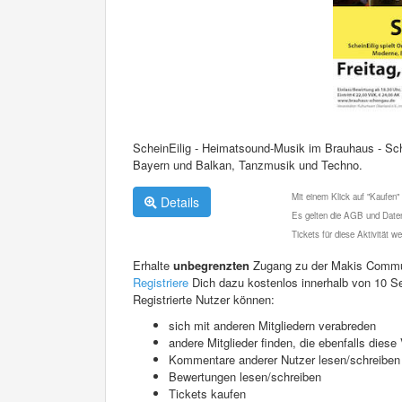
ScheinEilig - Heimatsound-Musik im Brauhaus - Sch
Bayern und Balkan, Tanzmusik und Techno.
Mit einem Klick auf "Kaufen"
Details
Es gelten die AGB und Daten
Tickets für diese Aktivität 
Erhalte
unbegrenzten
Zugang zu der Makis Commu
Registriere
Dich dazu kostenlos innerhalb von 10 S
Registrierte Nutzer können:
sich mit anderen Mitgliedern verabreden
andere Mitglieder finden, die ebenfalls die
Kommentare anderer Nutzer lesen/schreiben
Bewertungen lesen/schreiben
Tickets kaufen