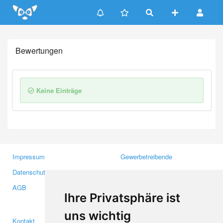
Update cookies preferences
Bewertungen
Keine Einträge
Impressum
Gewerbetreibende
Datenschutzerklärung
Investoren
AGB
Presse
Ihre Privatsphäre ist
Medien
uns wichtig
Kontakt
Facebook