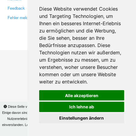
Feedback
Twitter
Diese Website verwendet Cookies
und Targeting Technologien, um
Fehler melden
YouTube
Ihnen ein besseres Internet-Erlebnis
Google+
zu ermöglichen und die Werbung,
die Sie sehen, besser an Ihre
Makis
© Copyright 2026
Bedürfnisse anzupassen. Diese
Technologien nutzen wir außerdem,
um Ergebnisse zu messen, um zu
verstehen, woher unsere Besucher
kommen oder um unsere Website
weiter zu entwickeln.
Alle akzeptieren
Diese Seite verwendet Cookies, um Informationen auf Ihrem Computer zu speichern.
Ich lehne ab
Einige davon sind notwendig, damit unsere Seite funktioniert, andere helfen uns dabei, das
Einstellungen ändern
Nutzererlebnis zu verbessern. Mit der Nutzung dieser Seite erklären Sie sich damit
einverstanden. Lesen Sie unsere
Datenschutzbestimmungen
, um mehr zur Deaktivierung
von Cookies zu erfahren.
OK