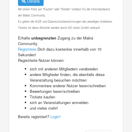
Details
Mit einem Klick auf "Kaufen" oder "Details" verlässt Du die Internetpräsenz
der Makis Community.
Es gelten die AGB und Datenschutzbestimmungen des jeweiligen Anbieters.
Tickets für diese Aktivität werden durch AD ticket GmbH verkauft.
Erhalte
unbegrenzten
Zugang zu der Makis
Community.
Registriere
Dich dazu kostenlos innerhalb von 10
Sekunden!
Registrierte Nutzer können:
sich mit anderen Mitgliedern verabreden
andere Mitglieder finden, die ebenfalls diese
Veranstaltung besuchen möchten
Kommentare anderer Nutzer lesen/schreiben
Bewertungen lesen/schreiben
Tickets kaufen
sich an Veranstaltungen anmelden
und vieles mehr!
Bereits registriert?
Login!