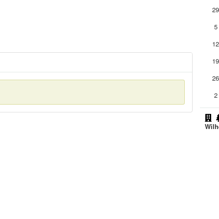
2
5
1
1
2
2
Wilh