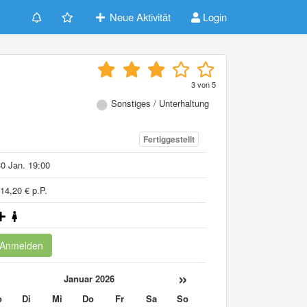
Neue Aktivität
Login
3
von
5
Sonstiges / Unterhaltung
Fertiggestellt
0 Jan. 19:00
14,20 € p.P.
Anmelden
«
»
Januar 2026
o
Di
Mi
Do
Fr
Sa
So