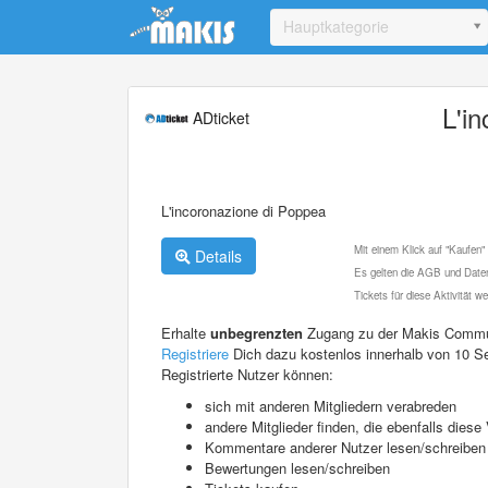
Update cookies preferences
Hauptkategorie
L'i
ADticket
L'incoronazione di Poppea
Mit einem Klick auf "Kaufen"
Details
Es gelten die AGB und Daten
Tickets für diese Aktivität 
Erhalte
unbegrenzten
Zugang zu der Makis Commu
Registriere
Dich dazu kostenlos innerhalb von 10 S
Registrierte Nutzer können:
sich mit anderen Mitgliedern verabreden
andere Mitglieder finden, die ebenfalls die
Kommentare anderer Nutzer lesen/schreiben
Bewertungen lesen/schreiben