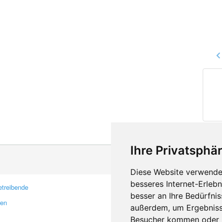
Ihre Privatsphär
Diese Website verwendet
besseres Internet-Erleb
treibende
Kontakt
besser an Ihre Bedürfni
ren
Feedback
außerdem, um Ergebniss
Fehler melden
Besucher kommen oder u