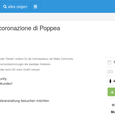
alles zeigen
ncoronazione di Poppea
 oder "Details" verlässt Du die Internetpräsenz der Makis Community.
3
schutzbestimmungen des jeweiligen Anbieters.
werden durch AD ticket GmbH verkauft.
nity.
ekunden!
se Veranstaltung besuchen möchten
M