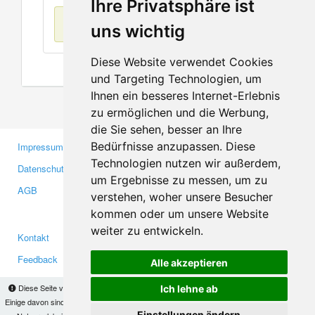
Ihre Privatsphäre ist
Keine Einträge
uns wichtig
Diese Website verwendet Cookies
und Targeting Technologien, um
Ihnen ein besseres Internet-Erlebnis
zu ermöglichen und die Werbung,
die Sie sehen, besser an Ihre
Bedürfnisse anzupassen. Diese
Impressum
Gewerbetreibende
Technologien nutzen wir außerdem,
Datenschutzerklärung
Investoren
um Ergebnisse zu messen, um zu
AGB
Presse
verstehen, woher unsere Besucher
Medien
kommen oder um unsere Website
weiter zu entwickeln.
Kontakt
Facebook
Feedback
Twitter
Alle akzeptieren
Fehler melden
YouTube
Diese Seite verwendet Cookies, um Informationen auf Ihrem Computer zu speichern.
Ich lehne ab
Google+
Einige davon sind notwendig, damit unsere Seite funktioniert, andere helfen uns dabei, das
Einstellungen ändern