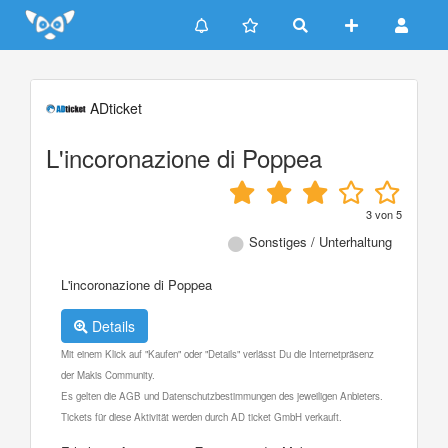
Update cookies preferences
ADticket
L'incoronazione di Poppea
3
von
5
Sonstiges / Unterhaltung
L'incoronazione di Poppea
Details
Mit einem Klick auf "Kaufen" oder "Details" verlässt Du die Internetpräsenz
der Makis Community.
Es gelten die AGB und Datenschutzbestimmungen des jeweiligen Anbieters.
Tickets für diese Aktivität werden durch AD ticket GmbH verkauft.