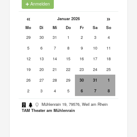
Anmelden
«
»
Januar 2026
Mo
Di
Mi
Do
Fr
Sa
So
29
30
31
1
2
3
4
5
6
7
8
9
10
11
12
13
14
15
16
17
18
19
20
21
22
23
24
25
26
27
28
29
30
31
1
2
3
4
5
6
7
8
Mühlenrain 19, 79576, Weil am Rhein
TAM Theater am Mühlenrain