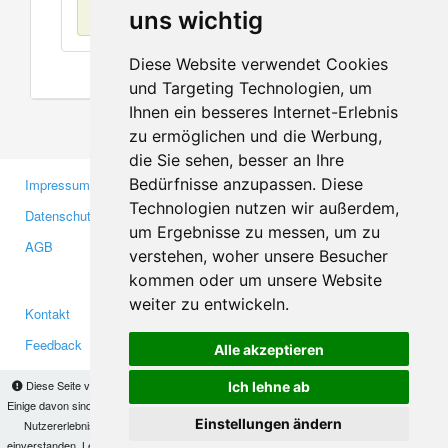
Keine Einträge
uns wichtig
Diese Website verwendet Cookies
und Targeting Technologien, um
Ihnen ein besseres Internet-Erlebnis
zu ermöglichen und die Werbung,
die Sie sehen, besser an Ihre
Bedürfnisse anzupassen. Diese
Impressum
Gewerbetreibende
Technologien nutzen wir außerdem,
Datenschutzerklärung
Investoren
um Ergebnisse zu messen, um zu
AGB
Presse
verstehen, woher unsere Besucher
Medien
kommen oder um unsere Website
weiter zu entwickeln.
Kontakt
Facebook
Feedback
Twitter
Alle akzeptieren
Fehler melden
YouTube
Diese Seite verwendet Cookies, um Informationen auf Ihrem Computer zu speichern.
Ich lehne ab
Google+
Einige davon sind notwendig, damit unsere Seite funktioniert, andere helfen uns dabei, das
Einstellungen ändern
Nutzererlebnis zu verbessern. Mit der Nutzung dieser Seite erklären Sie sich damit
einverstanden. Lesen Sie unsere
Datenschutzbestimmungen
, um mehr zur Deaktivierung