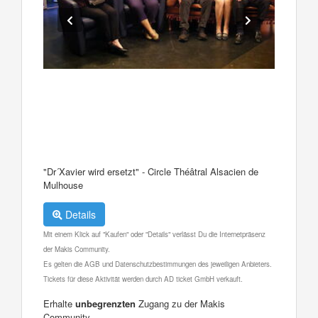
"Dr´Xavier wird ersetzt" - Circle Théâtral Alsacien de
Mulhouse
Details
Mit einem Klick auf "Kaufen" oder "Details" verlässt Du die Internetpräsenz
der Makis Community.
Es gelten die AGB und Datenschutzbestimmungen des jeweiligen Anbieters.
Tickets für diese Aktivität werden durch AD ticket GmbH verkauft.
Erhalte
unbegrenzten
Zugang zu der Makis
Community.