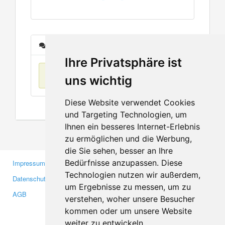
Nachrichten
Ihre Privatsphäre ist
Keine Einträge
uns wichtig
Diese Website verwendet Cookies
und Targeting Technologien, um
Ihnen ein besseres Internet-Erlebnis
zu ermöglichen und die Werbung,
die Sie sehen, besser an Ihre
Bedürfnisse anzupassen. Diese
Impressum
Gewerbetreibende
Technologien nutzen wir außerdem,
Datenschutzerklärung
Investoren
um Ergebnisse zu messen, um zu
AGB
Presse
verstehen, woher unsere Besucher
Medien
kommen oder um unsere Website
weiter zu entwickeln.