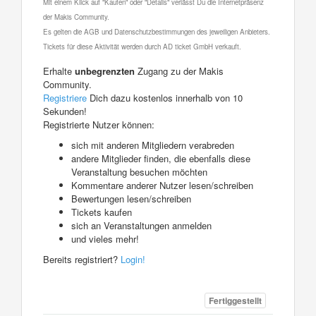
Mit einem Klick auf "Kaufen" oder "Details" verlässt Du die Internetpräsenz
der Makis Community.
Es gelten die AGB und Datenschutzbestimmungen des jeweiligen Anbieters.
Tickets für diese Aktivität werden durch AD ticket GmbH verkauft.
Erhalte
unbegrenzten
Zugang zu der Makis
Community.
Registriere
Dich dazu kostenlos innerhalb von 10
Sekunden!
Registrierte Nutzer können:
sich mit anderen Mitgliedern verabreden
andere Mitglieder finden, die ebenfalls diese
Veranstaltung besuchen möchten
Kommentare anderer Nutzer lesen/schreiben
Bewertungen lesen/schreiben
Tickets kaufen
sich an Veranstaltungen anmelden
und vieles mehr!
Bereits registriert?
Login!
Fertiggestellt