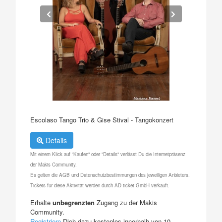
Escolaso Tango Trio & Gise Stival - Tangokonzert
Details
Mit einem Klick auf "Kaufen" oder "Details" verlässt Du die Internetpräsenz
der Makis Community.
Es gelten die AGB und Datenschutzbestimmungen des jeweiligen Anbieters.
Tickets für diese Aktivität werden durch AD ticket GmbH verkauft.
Erhalte
unbegrenzten
Zugang zu der Makis
Community.
Registriere
Dich dazu kostenlos innerhalb von 10