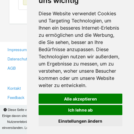
uns wichtig
Diese Website verwendet Cookies
und Targeting Technologien, um
Ihnen ein besseres Internet-Erlebnis
zu ermöglichen und die Werbung,
die Sie sehen, besser an Ihre
Bedürfnisse anzupassen. Diese
Impressum
Gewerbetreibende
Technologien nutzen wir außerdem,
Datenschutzerklärung
Investoren
um Ergebnisse zu messen, um zu
AGB
Presse
verstehen, woher unsere Besucher
Medien
kommen oder um unsere Website
weiter zu entwickeln.
Kontakt
Facebook
Feedback
Twitter
Alle akzeptieren
Fehler melden
YouTube
Diese Seite verwendet Cookies, um Informationen auf Ihrem Computer zu speichern.
Ich lehne ab
Google+
Einige davon sind notwendig, damit unsere Seite funktioniert, andere helfen uns dabei, das
Einstellungen ändern
Nutzererlebnis zu verbessern. Mit der Nutzung dieser Seite erklären Sie sich damit
einverstanden. Lesen Sie unsere
Datenschutzbestimmungen
, um mehr zur Deaktivierung
Makis
© Copyright 2026
von Cookies zu erfahren.
OK