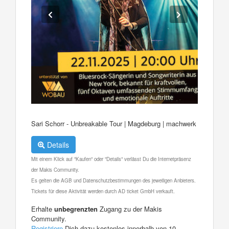
Sari Schorr - Unbreakable Tour | Magdeburg | machwerk
Details
Mit einem Klick auf "Kaufen" oder "Details" verlässt Du die Internetpräsenz
der Makis Community.
Es gelten die AGB und Datenschutzbestimmungen des jeweiligen Anbieters.
Tickets für diese Aktivität werden durch AD ticket GmbH verkauft.
Erhalte
unbegrenzten
Zugang zu der Makis
Community.
Registriere
Dich dazu kostenlos innerhalb von 10