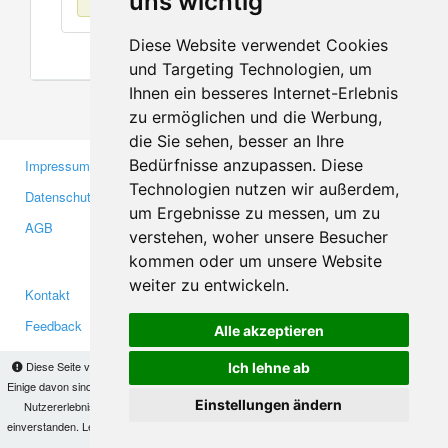
uns wichtig
Diese Website verwendet Cookies
und Targeting Technologien, um
Ihnen ein besseres Internet-Erlebnis
zu ermöglichen und die Werbung,
die Sie sehen, besser an Ihre
Bedürfnisse anzupassen. Diese
Impressum
Gewerbetreibende
Technologien nutzen wir außerdem,
Datenschutzerklärung
Investoren
um Ergebnisse zu messen, um zu
AGB
Presse
verstehen, woher unsere Besucher
Medien
kommen oder um unsere Website
weiter zu entwickeln.
Kontakt
Facebook
Feedback
Twitter
Alle akzeptieren
Fehler melden
YouTube
Diese Seite verwendet Cookies, um Informationen auf Ihrem Computer zu speichern.
Ich lehne ab
Google+
Einige davon sind notwendig, damit unsere Seite funktioniert, andere helfen uns dabei, das
Einstellungen ändern
Nutzererlebnis zu verbessern. Mit der Nutzung dieser Seite erklären Sie sich damit
einverstanden. Lesen Sie unsere
Datenschutzbestimmungen
, um mehr zur Deaktivierung
Makis
© Copyright 2026
von Cookies zu erfahren.
OK