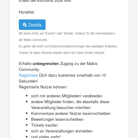
Erlebt die Konzerte 2026 live!
Honahlei
Details
Mit einem Klick auf "Kaufen" oder "Details" verlässt Du die Internetpräsenz
der Makis Community.
Es gelten die AGB und Datenschutzbestimmungen des jeweiligen Anbieters.
Tickets für diese Aktivität werden durch AD ticket GmbH verkauft.
Erhalte
unbegrenzten
Zugang zu der Makis
Community.
Registriere
Dich dazu kostenlos innerhalb von 10
Sekunden!
Registrierte Nutzer können:
sich mit anderen Mitgliedern verabreden
andere Mitglieder finden, die ebenfalls diese
Veranstaltung besuchen möchten
Kommentare anderer Nutzer lesen/schreiben
Bewertungen lesen/schreiben
Tickets kaufen
sich an Veranstaltungen anmelden
und vieles mehr!