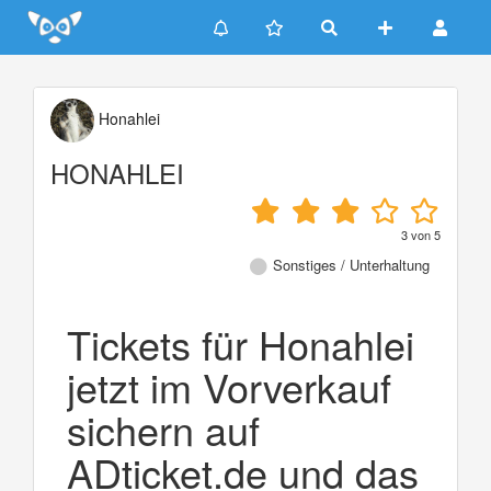
Update cookies preferences
Honahlei
HONAHLEI
3
von
5
Sonstiges / Unterhaltung
Tickets für Honahlei
jetzt im Vorverkauf
sichern auf
ADticket.de und das