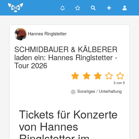
Update cookies preferences
Hannes Ringlstetter
SCHMIDBAUER & KÄLBERER
laden ein: Hannes Ringlstetter -
Tour 2026
3
von
5
Sonstiges / Unterhaltung
Tickets für Konzerte
von Hannes
Ringlstetter im