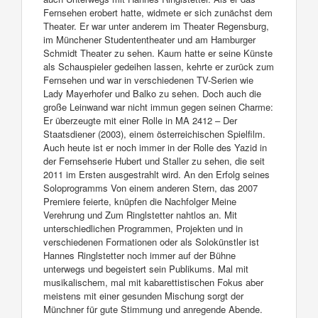
Fernsehen erobert hatte, widmete er sich zunächst dem
Theater. Er war unter anderem im Theater Regensburg,
im Münchener Studententheater und am Hamburger
Schmidt Theater zu sehen. Kaum hatte er seine Künste
als Schauspieler gedeihen lassen, kehrte er zurück zum
Fernsehen und war in verschiedenen TV-Serien wie
Lady Mayerhofer und Balko zu sehen. Doch auch die
große Leinwand war nicht immun gegen seinen Charme:
Er überzeugte mit einer Rolle in MA 2412 – Der
Staatsdiener (2003), einem österreichischen Spielfilm.
Auch heute ist er noch immer in der Rolle des Yazid in
der Fernsehserie Hubert und Staller zu sehen, die seit
2011 im Ersten ausgestrahlt wird. An den Erfolg seines
Soloprogramms Von einem anderen Stern, das 2007
Premiere feierte, knüpfen die Nachfolger Meine
Verehrung und Zum Ringlstetter nahtlos an. Mit
unterschiedlichen Programmen, Projekten und in
verschiedenen Formationen oder als Solokünstler ist
Hannes Ringlstetter noch immer auf der Bühne
unterwegs und begeistert sein Publikums. Mal mit
musikalischem, mal mit kabarettistischen Fokus aber
meistens mit einer gesunden Mischung sorgt der
Münchner für gute Stimmung und anregende Abende.