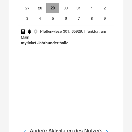
27
28
29
30
31
1
2
3
4
5
6
7
8
9
Pfaffenwiese 301, 65929, Frankfurt am
Main
myticket Jahrhunderthalle
Andere Aktivitäten des Nutzers