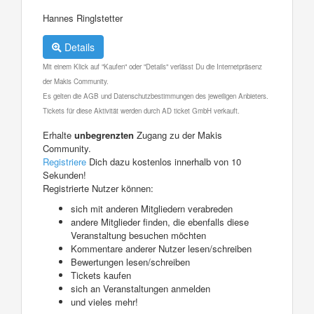
Hannes Ringlstetter
Details
Mit einem Klick auf "Kaufen" oder "Details" verlässt Du die Internetpräsenz
der Makis Community.
Es gelten die AGB und Datenschutzbestimmungen des jeweiligen Anbieters.
Tickets für diese Aktivität werden durch AD ticket GmbH verkauft.
Erhalte
unbegrenzten
Zugang zu der Makis
Community.
Registriere
Dich dazu kostenlos innerhalb von 10
Sekunden!
Registrierte Nutzer können:
sich mit anderen Mitgliedern verabreden
andere Mitglieder finden, die ebenfalls diese
Veranstaltung besuchen möchten
Kommentare anderer Nutzer lesen/schreiben
Bewertungen lesen/schreiben
Tickets kaufen
sich an Veranstaltungen anmelden
und vieles mehr!