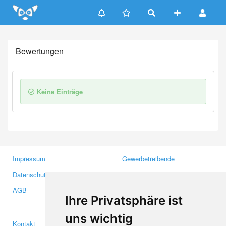
Update cookies preferences
Bewertungen
Keine Einträge
Impressum
Gewerbetreibende
Datenschutzerklärung
Investoren
AGB
Presse
Ihre Privatsphäre ist
Medien
uns wichtig
Kontakt
Facebook