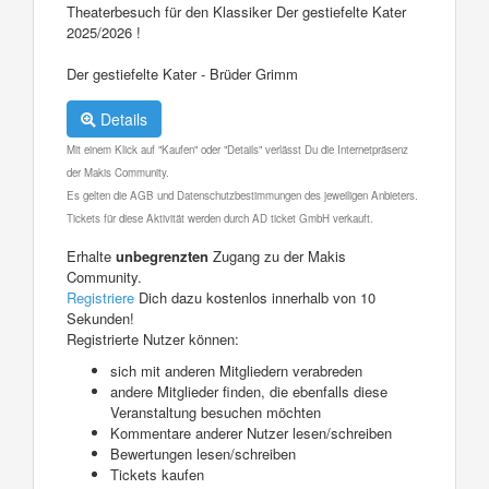
Theaterbesuch für den Klassiker Der gestiefelte Kater
2025/2026 !
Der gestiefelte Kater - Brüder Grimm
Details
Mit einem Klick auf "Kaufen" oder "Details" verlässt Du die Internetpräsenz
der Makis Community.
Es gelten die AGB und Datenschutzbestimmungen des jeweiligen Anbieters.
Tickets für diese Aktivität werden durch AD ticket GmbH verkauft.
Erhalte
unbegrenzten
Zugang zu der Makis
Community.
Registriere
Dich dazu kostenlos innerhalb von 10
Sekunden!
Registrierte Nutzer können:
sich mit anderen Mitgliedern verabreden
andere Mitglieder finden, die ebenfalls diese
Veranstaltung besuchen möchten
Kommentare anderer Nutzer lesen/schreiben
Bewertungen lesen/schreiben
Tickets kaufen