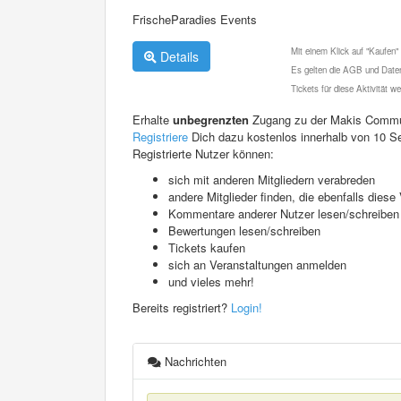
FrischeParadies Events
Mit einem Klick auf "Kaufen"
Details
Es gelten die AGB und Daten
Tickets für diese Aktivität 
Erhalte
unbegrenzten
Zugang zu der Makis Commu
Registriere
Dich dazu kostenlos innerhalb von 10 S
Registrierte Nutzer können:
sich mit anderen Mitgliedern verabreden
andere Mitglieder finden, die ebenfalls die
Kommentare anderer Nutzer lesen/schreiben
Bewertungen lesen/schreiben
Tickets kaufen
sich an Veranstaltungen anmelden
und vieles mehr!
Bereits registriert?
Login!
Nachrichten