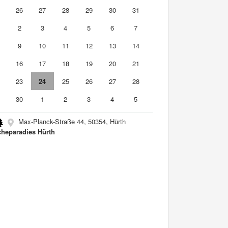
5
26
27
28
29
30
31
2
3
4
5
6
7
9
10
11
12
13
14
5
16
17
18
19
20
21
2
23
24
25
26
27
28
9
30
1
2
3
4
5
Max-Planck-Straße 44, 50354, Hürth
cheparadies Hürth