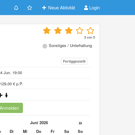
Neue Aktivität
Login
3
von
5
Sonstiges / Unterhaltung
Fertiggestellt
4 Jun. 19:00
129,00 € p.P.
Anmelden
«
»
Juni 2026
o
Di
Mi
Do
Fr
Sa
So