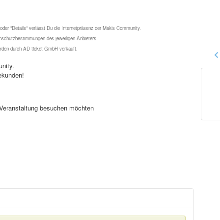
 oder "Details" verlässt Du die Internetpräsenz der Makis Community.
schutzbestimmungen des jeweiligen Anbieters.
werden durch AD ticket GmbH verkauft.
nity.
ekunden!
se Veranstaltung besuchen möchten