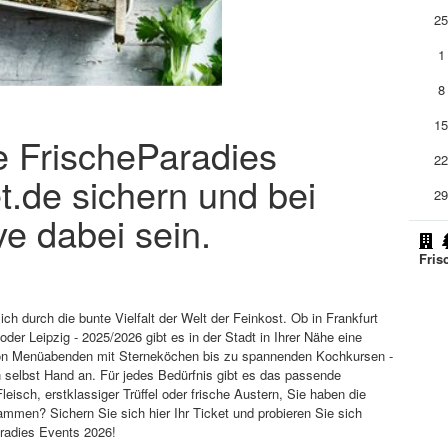
2
1
8
1
ie FrischeParadies
2
t.de sichern und bei
2
e dabei sein.
Fris
h durch die bunte Vielfalt der Welt der Feinkost. Ob in Frankfurt
der Leipzig - 2025/2026 gibt es in der Stadt in Ihrer Nähe eine
Von Menüabenden mit Sterneköchen bis zu spannenden Kochkursen -
 selbst Hand an. Für jedes Bedürfnis gibt es das passende
sch, erstklassiger Trüffel oder frische Austern, Sie haben die
men? Sichern Sie sich hier Ihr Ticket und probieren Sie sich
aradies Events 2026!