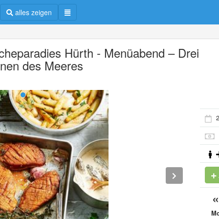
alles zeigen
scheparadies Hürth - Menüabend – Drei
nen des Meeres
2
M