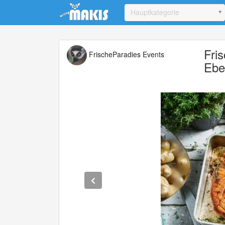
Update cookies preferences
Hauptkategorie
Fri
FrischeParadies Events
Ebe