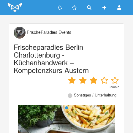
Update cookies preferences
FrischeParadies Events
Frischeparadies Berlin
Charlottenburg -
Küchenhandwerk –
Kompetenzkurs Austern
3
von
5
Sonstiges / Unterhaltung