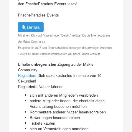
den FrischeParadies Events 2026!
FrischeParadies Events
Details
Mit einem Klick auf "Kaufen" oder "Details" verlässt Du die Internetpräsenz
der Makis Community.
Es gelten die AGB und Datenschutzbestimmungen des jeweiligen Anbieters.
Tickets für diese Aktivität werden durch AD ticket GmbH verkauft.
Erhalte
unbegrenzten
Zugang zu der Makis
Community.
Registriere
Dich dazu kostenlos innerhalb von 10
Sekunden!
Registrierte Nutzer können:
sich mit anderen Mitgliedern verabreden
andere Mitglieder finden, die ebenfalls diese
Veranstaltung besuchen möchten
Kommentare anderer Nutzer lesen/schreiben
Bewertungen lesen/schreiben
Tickets kaufen
sich an Veranstaltungen anmelden