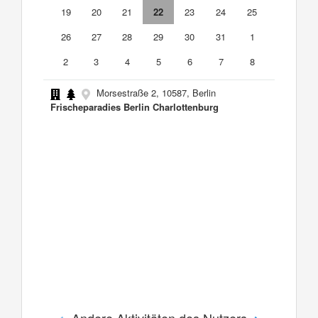
19
20
21
22
23
24
25
26
27
28
29
30
31
1
2
3
4
5
6
7
8
Morsestraße 2, 10587, Berlin
Frischeparadies Berlin Charlottenburg
Andere Aktivitäten des Nutzers