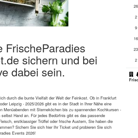
2
2
9
1
ie FrischeParadies
2
t.de sichern und bei
2
e dabei sein.
Fris
h durch die bunte Vielfalt der Welt der Feinkost. Ob in Frankfurt
der Leipzig - 2025/2026 gibt es in der Stadt in Ihrer Nähe eine
Von Menüabenden mit Sterneköchen bis zu spannenden Kochkursen -
 selbst Hand an. Für jedes Bedürfnis gibt es das passende
sch, erstklassiger Trüffel oder frische Austern, Sie haben die
men? Sichern Sie sich hier Ihr Ticket und probieren Sie sich
aradies Events 2026!