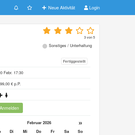
Neue Aktivität
Login
-
3
von
5
Sonstiges / Unterhaltung
Fertiggestellt
0 Febr. 17:30
99,00 € p.P.
Anmelden
«
»
Februar 2026
o
Di
Mi
Do
Fr
Sa
So