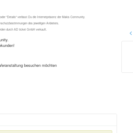
 oder "Details" verlässt Du die Internetpräsenz der Makis Community.
schutzbestimmungen des jeweiligen Anbieters.
werden durch AD ticket GmbH verkauft.
nity.
ekunden!
se Veranstaltung besuchen möchten