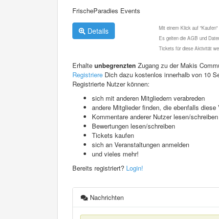
FrischeParadies Events
Mit einem Klick auf "Kaufen"
Details
Es gelten die AGB und Daten
Tickets für diese Aktivität 
Erhalte
unbegrenzten
Zugang zu der Makis Commu
Registriere
Dich dazu kostenlos innerhalb von 10 S
Registrierte Nutzer können:
sich mit anderen Mitgliedern verabreden
andere Mitglieder finden, die ebenfalls die
Kommentare anderer Nutzer lesen/schreiben
Bewertungen lesen/schreiben
Tickets kaufen
sich an Veranstaltungen anmelden
und vieles mehr!
Bereits registriert?
Login!
Nachrichten