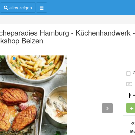
alles zeigen
scheparadies Hamburg - Küchenhandwerk 
kshop Beizen
2
M