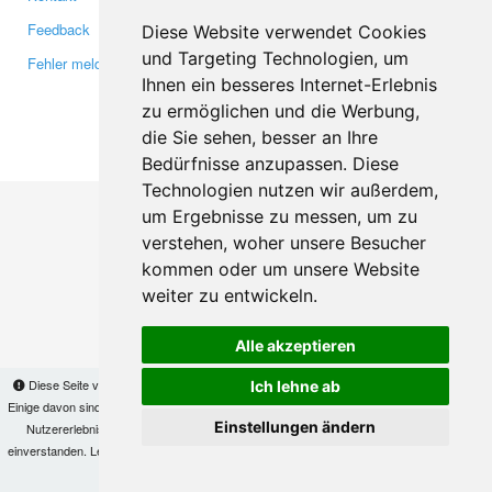
Feedback
Twitter
Diese Website verwendet Cookies
und Targeting Technologien, um
Fehler melden
YouTube
Ihnen ein besseres Internet-Erlebnis
Google+
zu ermöglichen und die Werbung,
die Sie sehen, besser an Ihre
Makis
© Copyright 2026
Bedürfnisse anzupassen. Diese
Technologien nutzen wir außerdem,
um Ergebnisse zu messen, um zu
verstehen, woher unsere Besucher
kommen oder um unsere Website
weiter zu entwickeln.
Alle akzeptieren
Diese Seite verwendet Cookies, um Informationen auf Ihrem Computer zu speichern.
Ich lehne ab
Einige davon sind notwendig, damit unsere Seite funktioniert, andere helfen uns dabei, das
Einstellungen ändern
Nutzererlebnis zu verbessern. Mit der Nutzung dieser Seite erklären Sie sich damit
einverstanden. Lesen Sie unsere
Datenschutzbestimmungen
, um mehr zur Deaktivierung
von Cookies zu erfahren.
OK