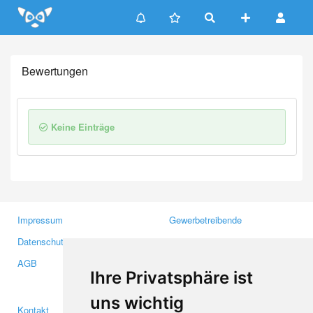
Update cookies preferences
Bewertungen
Keine Einträge
Impressum
Gewerbetreibende
Datenschutzerklärung
Investoren
AGB
Presse
Ihre Privatsphäre ist
Medien
uns wichtig
Kontakt
Facebook