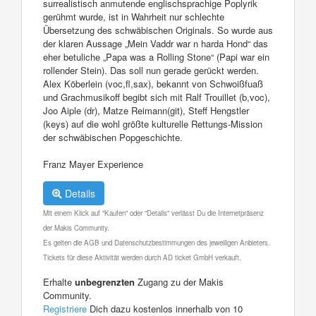
surrealistisch anmutende englischsprachige Poplyrik
gerühmt wurde, ist in Wahrheit nur schlechte
Übersetzung des schwäbischen Originals. So wurde aus
der klaren Aussage „Mein Vaddr war n harda Hond“ das
eher betuliche „Papa was a Rolling Stone“ (Papi war ein
rollender Stein). Das soll nun gerade gerückt werden.
Alex Köberlein (voc,fl,sax), bekannt von Schwoißfuaß
und Grachmusikoff begibt sich mit Ralf Trouillet (b,voc),
Joo Aiple (dr), Matze Reimann(git), Steff Hengstler
(keys) auf die wohl größte kulturelle Rettungs-Mission
der schwäbischen Popgeschichte.
Franz Mayer Experience
Details
Mit einem Klick auf "Kaufen" oder "Details" verlässt Du die Internetpräsenz
der Makis Community.
Es gelten die AGB und Datenschutzbestimmungen des jeweiligen Anbieters.
Tickets für diese Aktivität werden durch AD ticket GmbH verkauft.
Erhalte
unbegrenzten
Zugang zu der Makis
Community.
Registriere
Dich dazu kostenlos innerhalb von 10