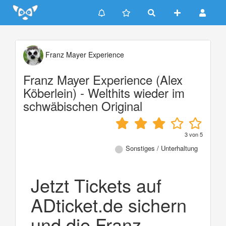
Update cookies preferences
Franz Mayer Experience
Franz Mayer Experience (Alex
Köberlein) - Welthits wieder im
schwäbischen Original
3
von
5
Sonstiges / Unterhaltung
Jetzt Tickets auf
ADticket.de sichern
und die Franz