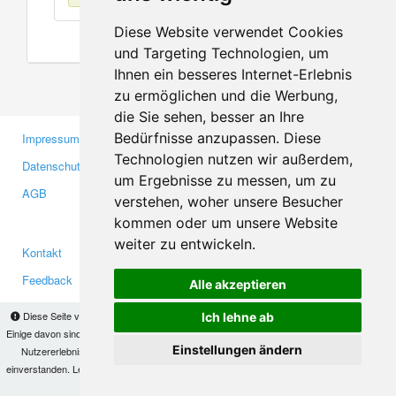
Diese Website verwendet Cookies
und Targeting Technologien, um
Ihnen ein besseres Internet-Erlebnis
zu ermöglichen und die Werbung,
die Sie sehen, besser an Ihre
Bedürfnisse anzupassen. Diese
Impressum
Gewerbetreibende
Technologien nutzen wir außerdem,
Datenschutzerklärung
Investoren
um Ergebnisse zu messen, um zu
AGB
Presse
verstehen, woher unsere Besucher
Medien
kommen oder um unsere Website
weiter zu entwickeln.
Kontakt
Facebook
Feedback
Twitter
Alle akzeptieren
Fehler melden
YouTube
Diese Seite verwendet Cookies, um Informationen auf Ihrem Computer zu speichern.
Ich lehne ab
Google+
Einige davon sind notwendig, damit unsere Seite funktioniert, andere helfen uns dabei, das
Einstellungen ändern
Nutzererlebnis zu verbessern. Mit der Nutzung dieser Seite erklären Sie sich damit
einverstanden. Lesen Sie unsere
Datenschutzbestimmungen
, um mehr zur Deaktivierung
Makis
© Copyright 2026
von Cookies zu erfahren.
OK