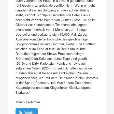
auch vermehrt die Feder in die Hand genommen und
fünf Gedicht-Einzelbände veröffentlicht. Wenn er nicht
gerade mit seinen Soloprogrammen auf der Bühne
steht, vertont Tschirpke Gedichte von Peter Hacks...
oder nicht-vertonte Werke von Günter Grass. Seine im
Oktober 2015 erschienene Taschenbuchausgabe
avancierte innerhalb von 3 Monaten zum Spiegel-
Bestseller und verkaufte sich 10.000 Mal. Zu der
Ausgabe konzipierte Tschirpke das gleichnamige
Soloprogramm Frühling, Sommer, Herbst und Günther,
welches er im Februar 2016 in Berlin uraufführte.
Daraufhin folgten die Shows Empirisch belegte
Brötchen(2018),Kalender, deine Tage sind gezählt!
(2019) und Dirty Kadenzig - komische Texte auf
seltsamen Noten(2020). Für sein Schaffen wurde der
Klavierkabarettist bereits mit zahlreichen Preisen
ausgezeichnet, u.a. mit dem Deutschen Kleinkunstpreis
in der Sparte Chanson/Lied Musik, dem Deutschen
Kabarettpreis und dem Klagenfurter Kleinkunstpreis
'Herkules'.
Marco Tschirpke
Details