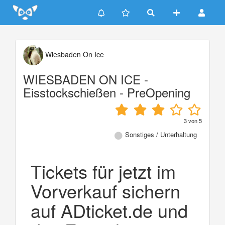
Update cookies preferences
Wiesbaden On Ice
WIESBADEN ON ICE -
Eisstockschießen - PreOpening
3
von
5
Sonstiges / Unterhaltung
Tickets für jetzt im
Vorverkauf sichern
auf ADticket.de und