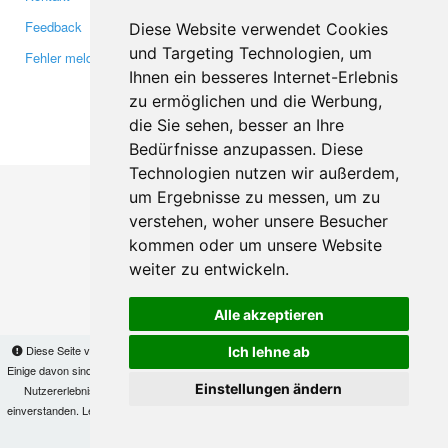
Feedback
Twitter
Diese Website verwendet Cookies
und Targeting Technologien, um
Fehler melden
YouTube
Ihnen ein besseres Internet-Erlebnis
Google+
zu ermöglichen und die Werbung,
die Sie sehen, besser an Ihre
Makis
© Copyright 2026
Bedürfnisse anzupassen. Diese
Technologien nutzen wir außerdem,
um Ergebnisse zu messen, um zu
verstehen, woher unsere Besucher
kommen oder um unsere Website
weiter zu entwickeln.
Alle akzeptieren
Diese Seite verwendet Cookies, um Informationen auf Ihrem Computer zu speichern.
Ich lehne ab
Einige davon sind notwendig, damit unsere Seite funktioniert, andere helfen uns dabei, das
Einstellungen ändern
Nutzererlebnis zu verbessern. Mit der Nutzung dieser Seite erklären Sie sich damit
einverstanden. Lesen Sie unsere
Datenschutzbestimmungen
, um mehr zur Deaktivierung
von Cookies zu erfahren.
OK