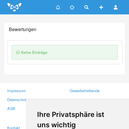
Update cookies preferences
Bewertungen
Keine Einträge
Impressum
Gewerbetreibende
Datenschutzerklärung
Investoren
AGB
Presse
Ihre Privatsphäre ist
Medien
uns wichtig
Kontakt
Facebook