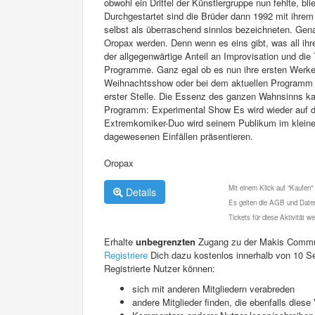
obwohl ein Drittel der Künstlergruppe nun fehlte, bli
Durchgestartet sind die Brüder dann 1992 mit ihre
selbst als überraschend sinnlos bezeichneten. Gen
Oropax werden. Denn wenn es eins gibt, was all ih
der allgegenwärtige Anteil an Improvisation und die 
Programme. Ganz egal ob es nun ihre ersten Werke wi
Weihnachtsshow oder bei dem aktuellen Programm O
erster Stelle. Die Essenz des ganzen Wahnsinns ka
Programm: Experimental Show Es wird wieder auf d
Extremkomiker-Duo wird seinem Publikum im kleine
dagewesenen Einfällen präsentieren.
Oropax
Mit einem Klick auf "Kaufen"
Details
Es gelten die AGB und Daten
Tickets für diese Aktivität 
Erhalte
unbegrenzten
Zugang zu der Makis Commu
Registriere
Dich dazu kostenlos innerhalb von 10 S
Registrierte Nutzer können:
sich mit anderen Mitgliedern verabreden
andere Mitglieder finden, die ebenfalls die