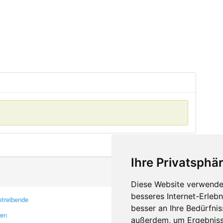
Ihre Privatsphär
Diese Website verwendet
besseres Internet-Erleb
treibende
Kontakt
besser an Ihre Bedürfni
ren
Feedback
außerdem, um Ergebniss