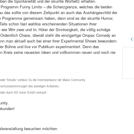
eben die Spontaneität und der skurrile Wortwitz erhalten.
m Programm Funny Limits – die Scherzgrenze, welches die beiden
au das sollte von diesem Zeitpunkt an auch das Aushängeschild der
re Programme gemeinsam haben, dann sind es der skurrile Humor,
Teils schon fast wahllos erscheinenden Situationen ihrer
e Wirr zwei und Irr, Hüter der Sinnlosigkeit, die völlig schräge
rdentlich Chaos, überall steht die einzigartige Oropax Comedy an
nn man aktuell auch bei einer ihrer Experimental Shows bewundern.
er Bühne und live vor Publikum experimentiert. Denn das
n Kreis seine neuesten Ideen und vollkommen neuen und noch nie
 oder "Details" verlässt Du die Internetpräsenz der Makis Community.
schutzbestimmungen des jeweiligen Anbieters.
werden durch AD ticket GmbH verkauft.
nity.
ekunden!
se Veranstaltung besuchen möchten