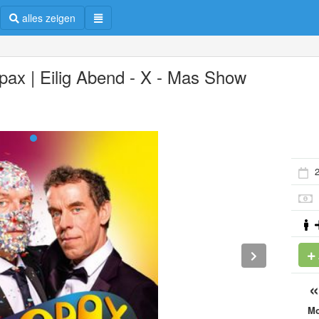
alles zeigen
pax | Eilig Abend - X - Mas Show
2
M