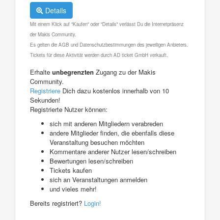
Details
Mit einem Klick auf "Kaufen" oder "Details" verlässt Du die Internetpräsenz
der Makis Community.
Es gelten die AGB und Datenschutzbestimmungen des jeweiligen Anbieters.
Tickets für diese Aktivität werden durch AD ticket GmbH verkauft.
Erhalte
unbegrenzten
Zugang zu der Makis
Community.
Registriere
Dich dazu kostenlos innerhalb von 10
Sekunden!
Registrierte Nutzer können:
sich mit anderen Mitgliedern verabreden
andere Mitglieder finden, die ebenfalls diese
Veranstaltung besuchen möchten
Kommentare anderer Nutzer lesen/schreiben
Bewertungen lesen/schreiben
Tickets kaufen
sich an Veranstaltungen anmelden
und vieles mehr!
Bereits registriert?
Login!