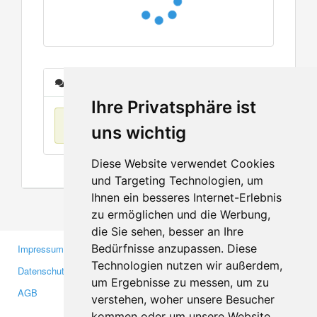
Nachrichten
Ihre Privatsphäre ist
Keine Einträge
uns wichtig
Diese Website verwendet Cookies
und Targeting Technologien, um
Ihnen ein besseres Internet-Erlebnis
zu ermöglichen und die Werbung,
die Sie sehen, besser an Ihre
Bedürfnisse anzupassen. Diese
Impressum
Gewerbetreibende
Technologien nutzen wir außerdem,
Datenschutzerklärung
Investoren
um Ergebnisse zu messen, um zu
AGB
Presse
verstehen, woher unsere Besucher
Medien
kommen oder um unsere Website