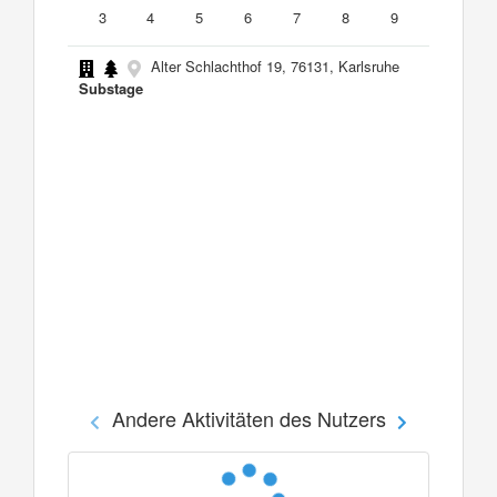
3
4
5
6
7
8
9
Alter Schlachthof 19, 76131, Karlsruhe
Substage
Andere Aktivitäten des Nutzers