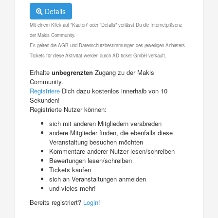
Details
Mit einem Klick auf "Kaufen" oder "Details" verlässt Du die Internetpräsenz
der Makis Community.
Es gelten die AGB und Datenschutzbestimmungen des jeweiligen Anbieters.
Tickets für diese Aktivität werden durch AD ticket GmbH verkauft.
Erhalte
unbegrenzten
Zugang zu der Makis
Community.
Registriere
Dich dazu kostenlos innerhalb von 10
Sekunden!
Registrierte Nutzer können:
sich mit anderen Mitgliedern verabreden
andere Mitglieder finden, die ebenfalls diese
Veranstaltung besuchen möchten
Kommentare anderer Nutzer lesen/schreiben
Bewertungen lesen/schreiben
Tickets kaufen
sich an Veranstaltungen anmelden
und vieles mehr!
Bereits registriert?
Login!