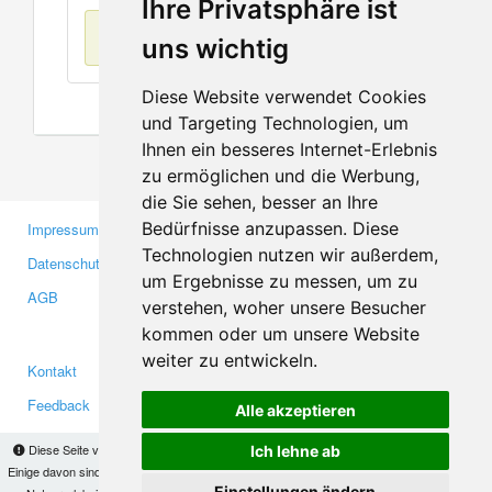
Ihre Privatsphäre ist
Keine Einträge
uns wichtig
Diese Website verwendet Cookies
und Targeting Technologien, um
Ihnen ein besseres Internet-Erlebnis
zu ermöglichen und die Werbung,
die Sie sehen, besser an Ihre
Bedürfnisse anzupassen. Diese
Impressum
Gewerbetreibende
Technologien nutzen wir außerdem,
Datenschutzerklärung
Investoren
um Ergebnisse zu messen, um zu
AGB
Presse
verstehen, woher unsere Besucher
Medien
kommen oder um unsere Website
weiter zu entwickeln.
Kontakt
Facebook
Feedback
Twitter
Alle akzeptieren
Fehler melden
YouTube
Diese Seite verwendet Cookies, um Informationen auf Ihrem Computer zu speichern.
Ich lehne ab
Google+
Einige davon sind notwendig, damit unsere Seite funktioniert, andere helfen uns dabei, das
Einstellungen ändern