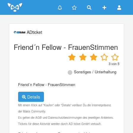
Update cookies preferences
ADticket
Friend´n Fellow - FrauenStimmen
3
von
5
Sonstiges / Unterhaltung
Friend´n Fellow - FrauenStimmen
Details
Mit einem Klick auf "Kaufen" oder "Details" verlässt Du die Internetpräsenz
der Makis Community.
Es gelten die AGB und Datenschutzbestimmungen des jeweiligen Anbieters.
Tickets für diese Aktivität werden durch AD ticket GmbH verkauft.