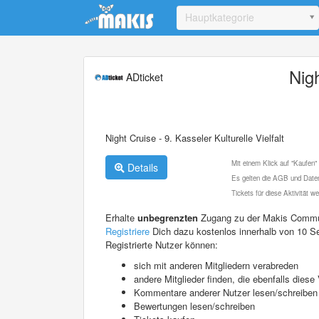
Update cookies preferences
Hauptkategorie
Nigh
ADticket
Night Cruise - 9. Kasseler Kulturelle Vielfalt
Mit einem Klick auf "Kaufen"
Details
Es gelten die AGB und Daten
Tickets für diese Aktivität 
Erhalte
unbegrenzten
Zugang zu der Makis Commu
Registriere
Dich dazu kostenlos innerhalb von 10 S
Registrierte Nutzer können:
sich mit anderen Mitgliedern verabreden
andere Mitglieder finden, die ebenfalls die
Kommentare anderer Nutzer lesen/schreiben
Bewertungen lesen/schreiben