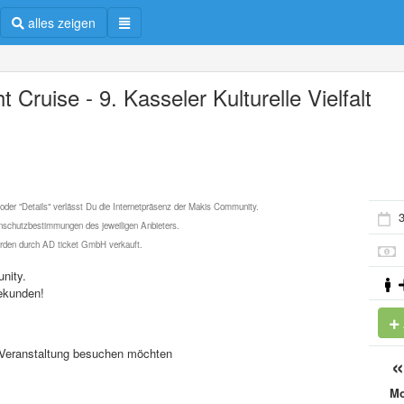
alles zeigen
t Cruise - 9. Kasseler Kulturelle Vielfalt
 oder "Details" verlässt Du die Internetpräsenz der Makis Community.
3
schutzbestimmungen des jeweiligen Anbieters.
werden durch AD ticket GmbH verkauft.
nity.
ekunden!
se Veranstaltung besuchen möchten
M