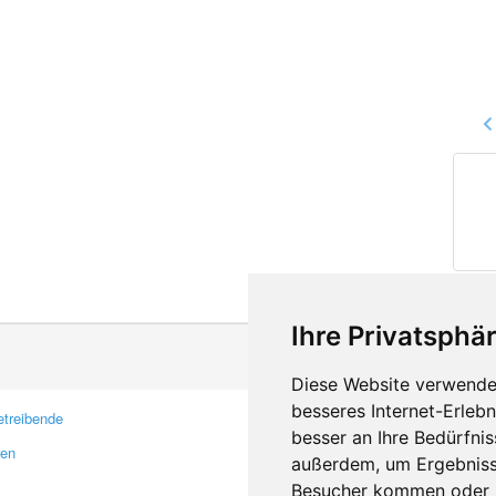
Ihre Privatsphär
Diese Website verwendet
besseres Internet-Erleb
treibende
Kontakt
besser an Ihre Bedürfni
ren
Feedback
außerdem, um Ergebniss
Fehler melden
Besucher kommen oder u