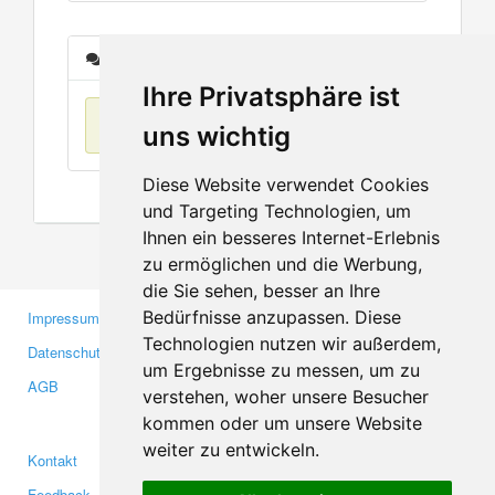
Nachrichten
Ihre Privatsphäre ist
Keine Einträge
uns wichtig
Diese Website verwendet Cookies
und Targeting Technologien, um
Ihnen ein besseres Internet-Erlebnis
zu ermöglichen und die Werbung,
die Sie sehen, besser an Ihre
Bedürfnisse anzupassen. Diese
Impressum
Gewerbetreibende
Technologien nutzen wir außerdem,
Datenschutzerklärung
Investoren
um Ergebnisse zu messen, um zu
AGB
Presse
verstehen, woher unsere Besucher
Medien
kommen oder um unsere Website
weiter zu entwickeln.
Kontakt
Facebook
Feedback
Twitter