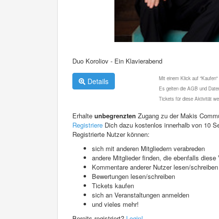
Duo Koroliov - Ein Klavierabend
Mit einem Klick auf "Kaufen"
Details
Es gelten die AGB und Daten
Tickets für diese Aktivität 
Erhalte
unbegrenzten
Zugang zu der Makis Commu
Registriere
Dich dazu kostenlos innerhalb von 10 S
Registrierte Nutzer können:
sich mit anderen Mitgliedern verabreden
andere Mitglieder finden, die ebenfalls die
Kommentare anderer Nutzer lesen/schreiben
Bewertungen lesen/schreiben
Tickets kaufen
sich an Veranstaltungen anmelden
und vieles mehr!
Bereits registriert?
Login!