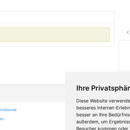
Ihre Privatsphär
Diese Website verwendet
besseres Internet-Erleb
treibende
Kontakt
besser an Ihre Bedürfni
ren
Feedback
außerdem, um Ergebniss
Fehler melden
Besucher kommen oder u