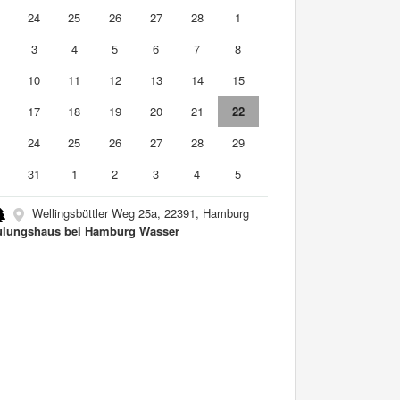
3
24
25
26
27
28
1
3
4
5
6
7
8
10
11
12
13
14
15
6
17
18
19
20
21
22
3
24
25
26
27
28
29
0
31
1
2
3
4
5
Wellingsbüttler Weg 25a, 22391, Hamburg
lungshaus bei Hamburg Wasser