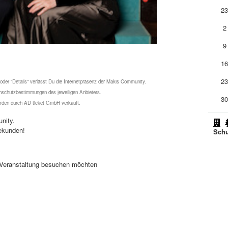
2
2
9
1
2
 oder "Details" verlässt Du die Internetpräsenz der Makis Community.
schutzbestimmungen des jeweiligen Anbieters.
3
werden durch AD ticket GmbH verkauft.
nity.
ekunden!
Schu
se Veranstaltung besuchen möchten