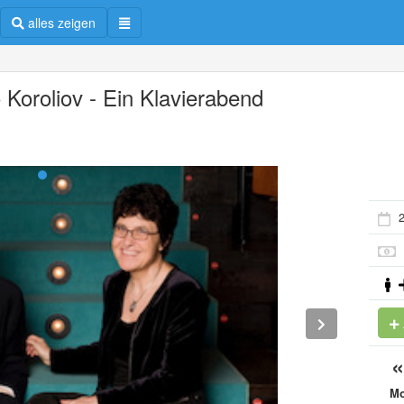
alles zeigen
 Koroliov - Ein Klavierabend
2
M