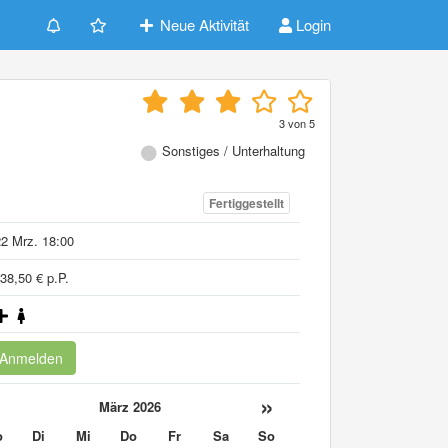
Neue Aktivität
Login
3
von
5
Sonstiges / Unterhaltung
Fertiggestellt
2 Mrz. 18:00
38,50 € p.P.
Anmelden
«
»
März 2026
o
Di
Mi
Do
Fr
Sa
So