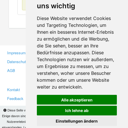
Keine Einträge
uns wichtig
Diese Website verwendet Cookies
und Targeting Technologien, um
Ihnen ein besseres Internet-Erlebnis
zu ermöglichen und die Werbung,
die Sie sehen, besser an Ihre
Bedürfnisse anzupassen. Diese
Impressum
Gewerbetreibende
Technologien nutzen wir außerdem,
Datenschutzerklärung
Investoren
um Ergebnisse zu messen, um zu
AGB
Presse
verstehen, woher unsere Besucher
Medien
kommen oder um unsere Website
weiter zu entwickeln.
Kontakt
Facebook
Feedback
Twitter
Alle akzeptieren
Fehler melden
YouTube
Diese Seite verwendet Cookies, um Informationen auf Ihrem Computer zu speichern.
Ich lehne ab
Google+
Einige davon sind notwendig, damit unsere Seite funktioniert, andere helfen uns dabei, das
Einstellungen ändern
Nutzererlebnis zu verbessern. Mit der Nutzung dieser Seite erklären Sie sich damit
einverstanden. Lesen Sie unsere
Datenschutzbestimmungen
, um mehr zur Deaktivierung