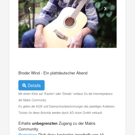
Broder Wind - Ein plattdeutscher Abend
Details
Mit einem Klick auf "Kaufen" oder "Details" verlässt Du die Internetpräsenz
der Makis Community.
Es gelten die AGB und Datenschutzbestimmungen des jeweiligen Anbieters.
Tickets für diese Aktivität werden durch AD ticket GmbH verkauft.
Erhalte
unbegrenzten
Zugang zu der Makis
Community.
Registriere
Dich dazu kostenlos innerhalb von 10