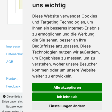
Keine Einträge
uns wichtig
Diese Website verwendet Cookies
und Targeting Technologien, um
Ihnen ein besseres Internet-Erlebnis
zu ermöglichen und die Werbung,
die Sie sehen, besser an Ihre
Bedürfnisse anzupassen. Diese
Impressum
Gewerbetreibende
Technologien nutzen wir außerdem,
Datenschutzerklärung
Investoren
um Ergebnisse zu messen, um zu
AGB
Presse
verstehen, woher unsere Besucher
Medien
kommen oder um unsere Website
weiter zu entwickeln.
Kontakt
Facebook
Feedback
Twitter
Alle akzeptieren
Fehler melden
YouTube
Diese Seite verwendet Cookies, um Informationen auf Ihrem Computer zu speichern.
Ich lehne ab
Google+
Einige davon sind notwendig, damit unsere Seite funktioniert, andere helfen uns dabei, das
Einstellungen ändern
Nutzererlebnis zu verbessern. Mit der Nutzung dieser Seite erklären Sie sich damit
einverstanden. Lesen Sie unsere
Datenschutzbestimmungen
, um mehr zur Deaktivierung