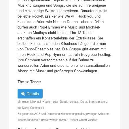
Musikrichtungen und Songs, die sie auf ihre ureigene
und einzigartige Weise interpretieren. Darunter allseits
beliebte Rock-Klassiker wie We will Rock you und
klassische Arien wie Nessun Dorma - aber natürlich
dürfen auch Pop-Hymnen wie Music und Michael-
Jackson-Medleys nicht fehlen. The 12 Tenors
erschaffen ein Konzerterlebnis der Extraklasse. Sie
bleiben keinesfalls in den Klischees hängen, die man
von Tenor-Ensembles hat. Die Gruppe gibt einem mit
ihren Rock- und Pop-Hymnen fast ein Boygroup-Feeling.
Ihre Stimmen verschmelzen auf der Bühne zu
wundervollen Arien und erschaffen einen sensationellen
Abend mit Musik und großartigen Showeinlagen.
The 12 Tenors
Details
Mit einem Klick auf "Kaufen" oder "Details" verlässt Du die Internetpräsenz
der Makis Community.
Es gelten die AGB und Datenschutzbestimmungen des jeweiligen Anbieters.
Tickets für diese Aktivität werden durch AD ticket GmbH verkauft.