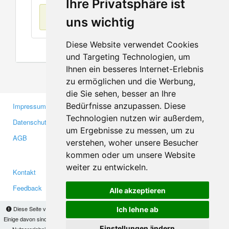
Ihre Privatsphäre ist
Keine Einträge
uns wichtig
Diese Website verwendet Cookies
und Targeting Technologien, um
Ihnen ein besseres Internet-Erlebnis
zu ermöglichen und die Werbung,
die Sie sehen, besser an Ihre
Bedürfnisse anzupassen. Diese
Impressum
Gewerbetreibende
Technologien nutzen wir außerdem,
Datenschutzerklärung
Investoren
um Ergebnisse zu messen, um zu
AGB
Presse
verstehen, woher unsere Besucher
Medien
kommen oder um unsere Website
weiter zu entwickeln.
Kontakt
Facebook
Feedback
Twitter
Alle akzeptieren
Fehler melden
YouTube
Diese Seite verwendet Cookies, um Informationen auf Ihrem Computer zu speichern.
Ich lehne ab
Google+
Einige davon sind notwendig, damit unsere Seite funktioniert, andere helfen uns dabei, das
Einstellungen ändern
Nutzererlebnis zu verbessern. Mit der Nutzung dieser Seite erklären Sie sich damit