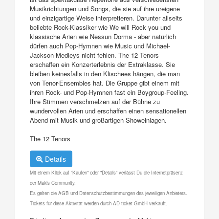
Musikrichtungen und Songs, die sie auf ihre ureigene
und einzigartige Weise interpretieren. Darunter allseits
beliebte Rock-Klassiker wie We will Rock you und
klassische Arien wie Nessun Dorma - aber natürlich
dürfen auch Pop-Hymnen wie Music und Michael-
Jackson-Medleys nicht fehlen. The 12 Tenors
erschaffen ein Konzerterlebnis der Extraklasse. Sie
bleiben keinesfalls in den Klischees hängen, die man
von Tenor-Ensembles hat. Die Gruppe gibt einem mit
ihren Rock- und Pop-Hymnen fast ein Boygroup-Feeling.
Ihre Stimmen verschmelzen auf der Bühne zu
wundervollen Arien und erschaffen einen sensationellen
Abend mit Musik und großartigen Showeinlagen.
The 12 Tenors
Details
Mit einem Klick auf "Kaufen" oder "Details" verlässt Du die Internetpräsenz
der Makis Community.
Es gelten die AGB und Datenschutzbestimmungen des jeweiligen Anbieters.
Tickets für diese Aktivität werden durch AD ticket GmbH verkauft.