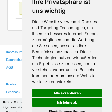
Ihre Privatsphäre ist
Keine Einträge
uns wichtig
Diese Website verwendet Cookies
und Targeting Technologien, um
Ihnen ein besseres Internet-Erlebnis
zu ermöglichen und die Werbung,
die Sie sehen, besser an Ihre
Bedürfnisse anzupassen. Diese
Impressum
Gewerbetreibende
Technologien nutzen wir außerdem,
Datenschutzerklärung
Investoren
um Ergebnisse zu messen, um zu
AGB
Presse
verstehen, woher unsere Besucher
Medien
kommen oder um unsere Website
weiter zu entwickeln.
Kontakt
Facebook
Feedback
Twitter
Alle akzeptieren
Fehler melden
YouTube
Diese Seite verwendet Cookies, um Informationen auf Ihrem Computer zu speichern.
Ich lehne ab
Google+
Einige davon sind notwendig, damit unsere Seite funktioniert, andere helfen uns dabei, das
Einstellungen ändern
Nutzererlebnis zu verbessern. Mit der Nutzung dieser Seite erklären Sie sich damit