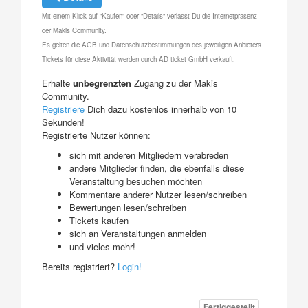
Mit einem Klick auf "Kaufen" oder "Details" verlässt Du die Internetpräsenz
der Makis Community.
Es gelten die AGB und Datenschutzbestimmungen des jeweiligen Anbieters.
Tickets für diese Aktivität werden durch AD ticket GmbH verkauft.
Erhalte
unbegrenzten
Zugang zu der Makis
Community.
Registriere
Dich dazu kostenlos innerhalb von 10
Sekunden!
Registrierte Nutzer können:
sich mit anderen Mitgliedern verabreden
andere Mitglieder finden, die ebenfalls diese
Veranstaltung besuchen möchten
Kommentare anderer Nutzer lesen/schreiben
Bewertungen lesen/schreiben
Tickets kaufen
sich an Veranstaltungen anmelden
und vieles mehr!
Bereits registriert?
Login!
Fertiggestellt