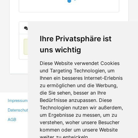
Nachrichten
Ihre Privatsphäre ist
Keine Einträge
uns wichtig
Diese Website verwendet Cookies
und Targeting Technologien, um
Ihnen ein besseres Internet-Erlebnis
zu ermöglichen und die Werbung,
die Sie sehen, besser an Ihre
Bedürfnisse anzupassen. Diese
Impressum
Gewerbetreibende
Technologien nutzen wir außerdem,
Datenschutzerklärung
Investoren
um Ergebnisse zu messen, um zu
AGB
Presse
verstehen, woher unsere Besucher
Medien
kommen oder um unsere Website
weiter zu entwickeln.