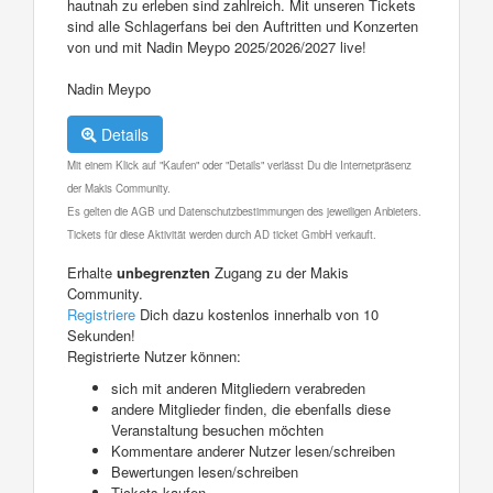
hautnah zu erleben sind zahlreich. Mit unseren Tickets
sind alle Schlagerfans bei den Auftritten und Konzerten
von und mit Nadin Meypo 2025/2026/2027 live!
Nadin Meypo
Details
Mit einem Klick auf "Kaufen" oder "Details" verlässt Du die Internetpräsenz
der Makis Community.
Es gelten die AGB und Datenschutzbestimmungen des jeweiligen Anbieters.
Tickets für diese Aktivität werden durch AD ticket GmbH verkauft.
Erhalte
unbegrenzten
Zugang zu der Makis
Community.
Registriere
Dich dazu kostenlos innerhalb von 10
Sekunden!
Registrierte Nutzer können:
sich mit anderen Mitgliedern verabreden
andere Mitglieder finden, die ebenfalls diese
Veranstaltung besuchen möchten
Kommentare anderer Nutzer lesen/schreiben
Bewertungen lesen/schreiben
Tickets kaufen