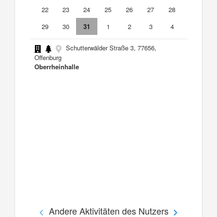
22
23
24
25
26
27
28
29
30
31
1
2
3
4
Schutterwälder Straße 3, 77656,
Offenburg
Oberrheinhalle
Andere Aktivitäten des Nutzers