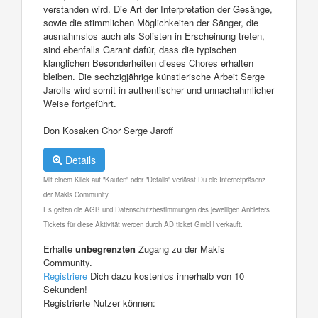
verstanden wird. Die Art der Interpretation der Gesänge,
sowie die stimmlichen Möglichkeiten der Sänger, die
ausnahmslos auch als Solisten in Erscheinung treten,
sind ebenfalls Garant dafür, dass die typischen
klanglichen Besonderheiten dieses Chores erhalten
bleiben. Die sechzigjährige künstlerische Arbeit Serge
Jaroffs wird somit in authentischer und unnachahmlicher
Weise fortgeführt.
Don Kosaken Chor Serge Jaroff
Details
Mit einem Klick auf "Kaufen" oder "Details" verlässt Du die Internetpräsenz
der Makis Community.
Es gelten die AGB und Datenschutzbestimmungen des jeweiligen Anbieters.
Tickets für diese Aktivität werden durch AD ticket GmbH verkauft.
Erhalte
unbegrenzten
Zugang zu der Makis
Community.
Registriere
Dich dazu kostenlos innerhalb von 10
Sekunden!
Registrierte Nutzer können: