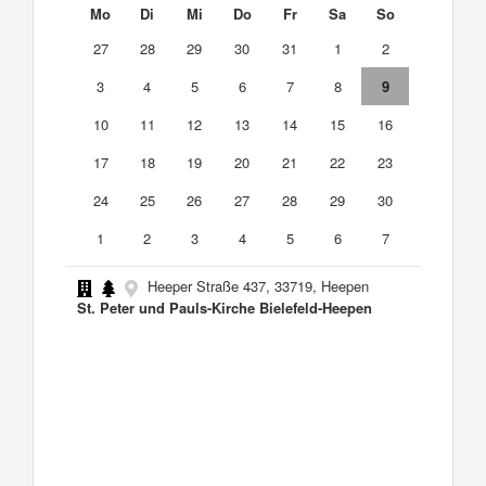
Mo
Di
Mi
Do
Fr
Sa
So
27
28
29
30
31
1
2
3
4
5
6
7
8
9
10
11
12
13
14
15
16
17
18
19
20
21
22
23
24
25
26
27
28
29
30
1
2
3
4
5
6
7
Heeper Straße 437, 33719, Heepen
St. Peter und Pauls-Kirche Bielefeld-Heepen