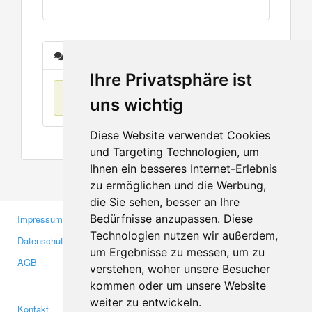
Nachrichten
Ihre Privatsphäre ist
Keine Einträge
uns wichtig
Diese Website verwendet Cookies
und Targeting Technologien, um
Ihnen ein besseres Internet-Erlebnis
zu ermöglichen und die Werbung,
die Sie sehen, besser an Ihre
Bedürfnisse anzupassen. Diese
Impressum
Gewerbetreibende
Technologien nutzen wir außerdem,
Datenschutzerklärung
Investoren
um Ergebnisse zu messen, um zu
AGB
Presse
verstehen, woher unsere Besucher
Medien
kommen oder um unsere Website
weiter zu entwickeln.
Kontakt
Facebook