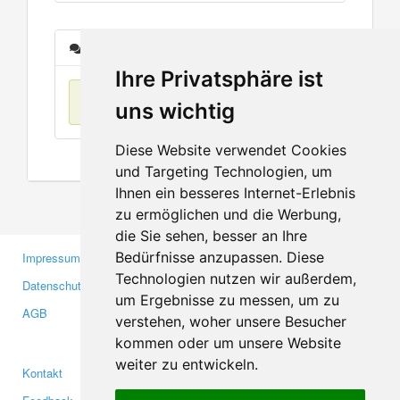
Nachrichten
Ihre Privatsphäre ist
Keine Einträge
uns wichtig
Diese Website verwendet Cookies
und Targeting Technologien, um
Ihnen ein besseres Internet-Erlebnis
zu ermöglichen und die Werbung,
die Sie sehen, besser an Ihre
Bedürfnisse anzupassen. Diese
Impressum
Gewerbetreibende
Technologien nutzen wir außerdem,
Datenschutzerklärung
Investoren
um Ergebnisse zu messen, um zu
AGB
Presse
verstehen, woher unsere Besucher
Medien
kommen oder um unsere Website
weiter zu entwickeln.
Kontakt
Facebook