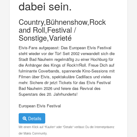
dabei sein.
Country,Bühnenshow,Rock
and Roll,Festival /
Sonstige,Varieté
Elvis-Fans aufgepasst: Das European Elvis Festival
steht wieder vor der Tür! Seit 2002 verwandelt sich die
Stadt Bad Nauheim regelmäßig zu einer Hochburg für
die Anhänger des Kings of Rock'n'Roll. Freue Dich auf
fulminante Coverbands, spannende Kino-Sessions mit
Filmen über Elvis, spektakuläre Cadillacs und vieles
mehr. Sichere dir jetzt Tickets für das Elvis Festival
Bad Nauheim 2026 und feiere das Revival des
Superstars des 20. Jahrhunderts!
European Elvis Festival
Details
Mit einem Klick auf "Kaufen" oder "Details" verlässt Du die Internetpräsenz
der Makis Community.