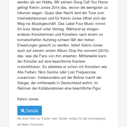
werden als ein Hobby. Mit seinem Song Call You Home
gelingt Kelvin Jones 2014 das, wovon die wenigsten zu
träumen wagen. Quasi über Nacht wird der Tune zum
Internetphänomen und für Kelvin Jones öffnet sich der
Weg ins Musikgeschäft. Das Label Four Music nimmt
ihn kurz darauf unter Vertrag. Während es einigen
anderen Künstlerinnen und Künstlern nach einem so
kometenhaften Aufstieg schwer fällt den hohen
Erwartungen gerecht zu werden, liefert Kelvin Jones
auch auf seinem ersten Album Stop the moment (2015),
das, was die Fans von ihm erwarten. Mittlerweile kann
der Künstler auf eine beachtliche Karriere
zurückblicken. So arbeitete er schon mit Künstlern wie
Alle Farben, Nico Santos oder Lost Frequencies
zusammen. Insbesondere auf der Bühne macht der
Sänger, der mittlerweile in Deutschland wohnt, im
Rahmen der Kollaborationen eine beachtliche Figur.
Kelvin Jones
Details
Mit einem Klick auf "Kaufen" oder "Details" verlässt Du die Internetpräsenz
der Makis Community.