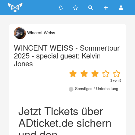
Update cookies preferences
Wincent Weiss
WINCENT WEISS - Sommertour
2025 - special guest: Kelvin
Jones
3
von
5
Sonstiges / Unterhaltung
Jetzt Tickets über
ADticket.de sichern
und den