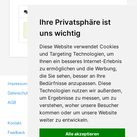
Nachrichten
Ihre Privatsphäre ist
Keine Einträge
uns wichtig
Diese Website verwendet Cookies
und Targeting Technologien, um
Ihnen ein besseres Internet-Erlebnis
zu ermöglichen und die Werbung,
die Sie sehen, besser an Ihre
Bedürfnisse anzupassen. Diese
Impressum
Gewerbetreibende
Technologien nutzen wir außerdem,
Datenschutzerklärung
Investoren
um Ergebnisse zu messen, um zu
AGB
Presse
verstehen, woher unsere Besucher
Medien
kommen oder um unsere Website
weiter zu entwickeln.
Kontakt
Facebook
Feedback
Twitter
Alle akzeptieren